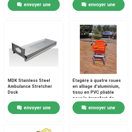
envoyer une
envoyer une
demande
demande
MDK Stainless Steel
Étagère à quatre roues
Ambulance Stretcher
en alliage d'aluminium,
Dock
tissu en PVC pliable
pour le transfert de
patients en urgence
envoyer une
envoyer une
demande
demande