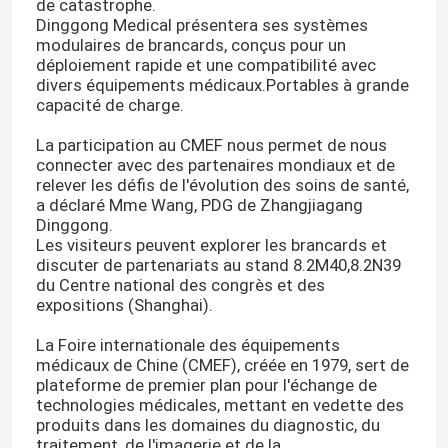
de catastrophe.
Dinggong Medical présentera ses systèmes
modulaires de brancards, conçus pour un
À propos de nous
déploiement rapide et une compatibilité avec
divers équipements médicaux.Portables à grande
capacité de charge.
Visite de l'usine
La participation au CMEF nous permet de nous
connecter avec des partenaires mondiaux et de
Contrôle de la qualité
relever les défis de l'évolution des soins de santé,
a déclaré Mme Wang, PDG de Zhangjiagang
Dinggong.
Les visiteurs peuvent explorer les brancards et
Nous contacter
discuter de partenariats au stand 8.2M40,8.2N39
du Centre national des congrès et des
expositions (Shanghai).
Nouvelles
La Foire internationale des équipements
médicaux de Chine (CMEF), créée en 1979, sert de
Les affaires
plateforme de premier plan pour l'échange de
technologies médicales, mettant en vedette des
produits dans les domaines du diagnostic, du
Demandez un devis
traitement, de l'imagerie et de la