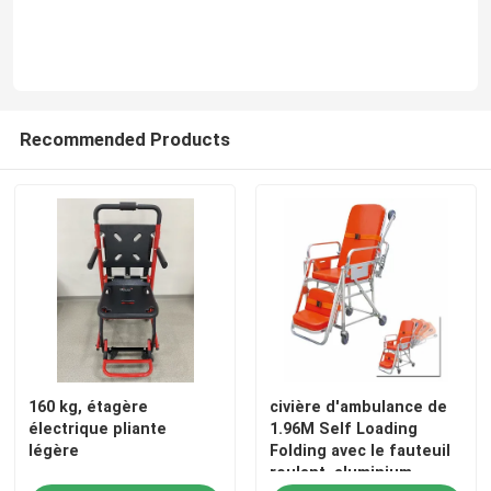
Lits électriques d'examen
Tableau chirurgical d'opération
Recommended Products
Lit obstétrique
Chariot patient à transfert
Chariot à matériel médical
Civière mobile de secours
160 kg, étagère
civière d'ambulance de
électrique pliante
1.96M Self Loading
légère
Folding avec le fauteuil
Meubles médicaux d'hôpital
roulant, aluminium