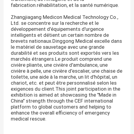
fabrication.réhabilitation, et la santé numérique.
Civière se pliante d'ambulance
Zhangjiagang Medicon Medical Technology Co.,
Ltd. se concentre sur la recherche et le
développement d'équipements d'urgence
Civière médicale se pliante
intelligents et détient un certain nombre de
brevets nationaux.Dinggong Medical excelle dans
le matériel de sauvetage avec une grande
durabilité et ses produits sont exportés vers les
Civière se pliante de scoop
marchés étrangers.Le produit comprend une
civière pliante, une civière d'ambulance, une
civière à pelle, une civière d'escalier, une chaise de
Civière de chaise d'escalier
toilette, une aide à la marche, un lit d'hôpital, un
chariot, etc. et peut être personnalisé selon les
exigences du client.This joint participation in the
Civière de délivrance de secours
exhibition is aimed at showcasing the "Made in
China" strength through the CEF international
platform to global customers and helping to
Lit d'hôpital électrique
enhance the overall efficiency of emergency
medical rescue.
Lits d'hôpital manuels