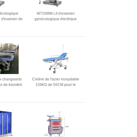
nécologique
W720MM Lit d'examen
el d'examen de
gynécologique électrique
stétrique des
multifonctionnel pour femmes
é médicaux de
enceintes
C2 à vendre
x changeants
Civière de l'acier inoxydable
e de transfert
159KG de 55CM pour le
nt à transfert
traitement de secours avec la
la hauteur de
taille ajustable
cm