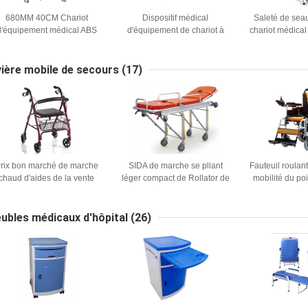
680MM 40CM Chariot
Dispositif médical
Saleté de seau
d'équipement médical ABS
d'équipement de chariot à
chariot médical
Chariot médical d'hôpital
secours d'hôpital de 680MM
d'hôpital netto
Chariot de dossier manuel
85CM
x 85
vière mobile de secours
(17)
rix bon marché de marche
SIDA de marche se pliant
Fauteuil roulan
chaud d'aides de la vente
léger compact de Rollator de
mobilité du p
MDK-L105
fauteuil roulant électrique de
80CM de pu
12.5kg 58CM
fauteuil roulant
résistant d'aid
ubles médicaux d'hôpital
(26)
extérieur 