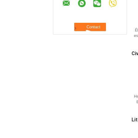
É
es
s
Ci
He
Li