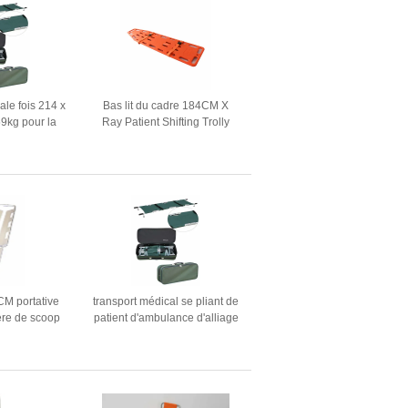
ale fois 214 x
Bas lit du cadre 184CM X
9kg pour la
Ray Patient Shifting Trolly
de secours
Stretcher pour des premiers
secours d'ambulance
CM portative
transport médical se pliant de
ère de scoop
patient d'ambulance d'alliage
aluminium de
d'aluminium de civière de
CM
style de 44 cm 9cm