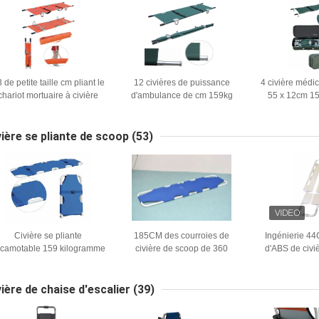
 de petite taille cm pliant le
12 civières de puissance
4 civière médic
chariot mortuaire à civière
d'ambulance de cm 159kg
55 x 12cm 15
pour des ambulances se
délivrance 
soulèvent pour ne soigner
aucun pliage
vière se pliante de scoop
(53)
Civière se pliante
185CM des courroies de
Ingénierie 44
camotable 159 kilogramme
civière de scoop de 360
d'ABS de civi
44cm de scoop d'alliage
degrés SME pulvérisent
d'alliage d'
d'aluminium
l'acier pour le transfert patient
120
vière de chaise d'escalier
(39)