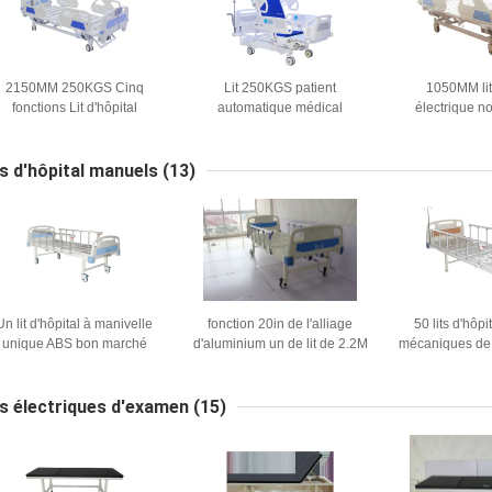
2150MM 250KGS Cinq
Lit 250KGS patient
1050MM lit
fonctions Lit d'hôpital
automatique médical
électrique n
lectrique pour les patients
électrique de 2150MM pour
degrés pour l'
Utilisation de la salle de
ICU à la maison réglable
maison ICU d
soins intensifs
ts d'hôpital manuels
(13)
Un lit d'hôpital à manivelle
fonction 20in de l'alliage
50 lits d'hôp
unique ABS bon marché
d'aluminium un de lit de 2.2M
mécaniques de
Hospital Manual Patient
cm choisissen
ts électriques d'examen
(15)