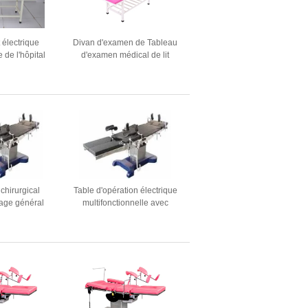
 électrique
Divan d'examen de Tableau
 de l'hôpital
d'examen médical de lit
 d'examen de
d'examen de l'hôpital MDK-
0MM
ZC1 avec W650MM
multicolore
chirurgical
Table d'opération électrique
sage général
multifonctionnelle avec
ion de théâtre
support de jambe Table
pération
d'opération chirurgicale