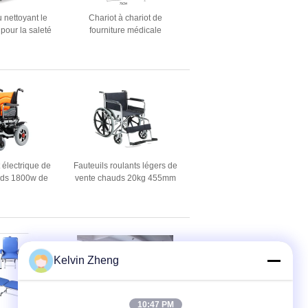
 nettoyant le
Chariot à chariot de
 pour la saleté
fourniture médicale
yant 850 x 650
d'anesthésie de 190CM sur
0mm
l'ABS de roues en plastique
t électrique de
Fauteuils roulants légers de
oids 1800w de
vente chauds 20kg 455mm
issance de
de fauteuil roulant manuel de
 adulte pliable
haute qualité d'usine
e pour l'usage
de voyage
Kelvin Zheng
10:47 PM