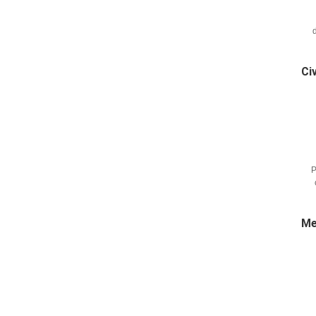
Ci
P
Me