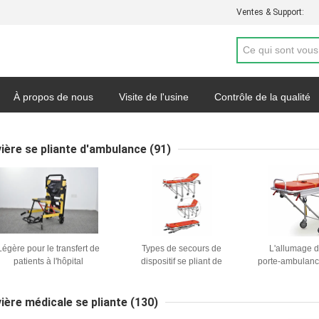
Ventes & Support:
À propos de nous
Visite de l'usine
Contrôle de la qualité
de soumission
Nouvelles
Carte du site
Politique de con
vière se pliante d'ambulance
(91)
Légère pour le transfert de
Types de secours de
L'allumage 
patients à l'hôpital
dispositif se pliant de
porte-ambulanc
premiers secours de la
le transfert du 
civière 1900MM 92cm
et dos aid
d'ambulance
sauve
vière médicale se pliante
(130)