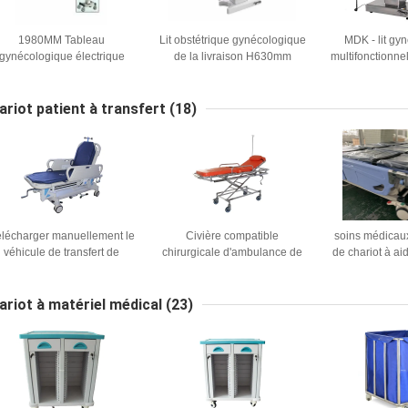
1980MM Tableau
Lit obstétrique gynécologique
MDK - lit gy
gynécologique électrique
de la livraison H630mm
multifonctionn
multifonctionnel de lit
250kg Laod dans le Tableau
la livraison ob
d'examen de la livraison
de la livraison d'hôpital
prix bon march
obstétrique de 90 degrés
l'hôpital Z
ariot patient à transfert
(18)
avec la roulette
lécharger manuellement le
Civière compatible
soins médicau
véhicule de transfert de
chirurgicale d'ambulance de
de chariot à aid
patients avec des rails
transfert du chariot non
de chariot patie
latéraux
magnétique IRM au secours
de réglage de 
35nch médical de 1900MM
86
ariot à matériel médical
(23)