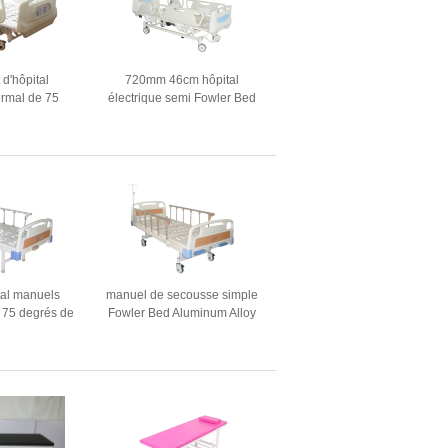
 d'hôpital
720mm 46cm hôpital
ormal de 75
électrique semi Fowler Bed
hôpital à la
Adjustable de cinq fonctions
'utilisation
ital manuels
manuel de secousse simple
 75 degrés de
Fowler Bed Aluminum Alloy
t la secousse
d'hôpital manuel d'ascenseur
de 86.6in 95 cm