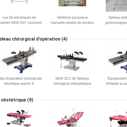
Les lits électriques de
H800mm puissance
Tableau plat
'examen MDK-E07 couchent
manuelle pliable de docteur
gynécologique
our le contrôle 1900MM de
Examination Bed Couch de
240KG de lits
clinique
base de 75 x de 26in
W65
bleau chirurgical d'opération
(4)
ble d'opération chirurgicale
MDK-ZC2 (II) Tableau
Équipement 
électrique rayons X
chirurgical orthopédique
d'hôpital à u
ranslucide pour la chirurgie
multifonctionnel d'acier
Table d'opérat
du dos ISO9001
inoxydable de Tableau de
Table d'o
General Electric OT
t obstétrique
(9)