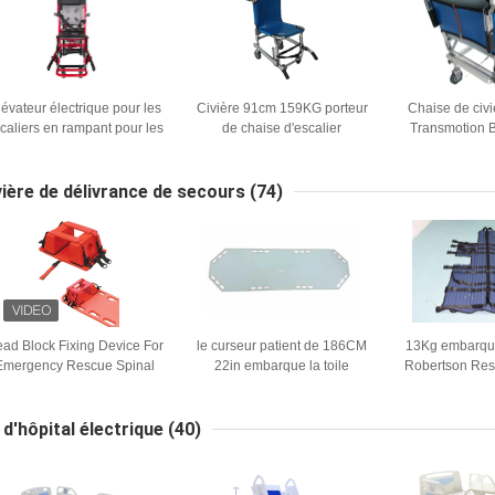
lévateur électrique pour les
Civière 91cm 159KG porteur
Chaise de civ
caliers en rampant pour les
de chaise d'escalier
Transmotion B
ecours d'urgence dans les
d'évacuation de secours
l'alliage d'alu
escaliers et les couloirs
d'Emer
vière de délivrance de secours
(74)
ad Block Fixing Device For
le curseur patient de 186CM
13Kg embarque 
Emergency Rescue Spinal
22in embarque la toile
Robertson Res
Board Stretchers
pliable de civière de
de civière d
délivrance de secours
d'ambulanc
d'ambulance
t d'hôpital électrique
(40)