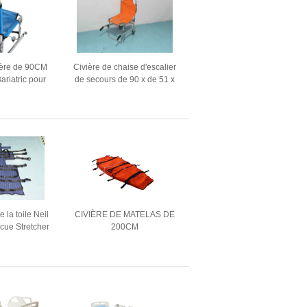
ière de 90CM
Civière de chaise d'escalier
ariatric pour
de secours de 90 x de 51 x
minium de soin
de 91 cm pour l'alliage
fgency
d'aluminium d'utilisation à la
maison
la toile Neil
CIVIÈRE DE MATELAS DE
cue Stretcher
200CM
e Bariatric
EMERGENCYVACUUM
e de mines