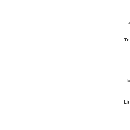
l
p
Ta
Ta
t
Li