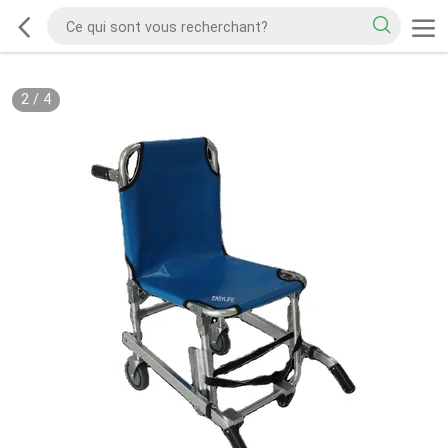
2
/
4