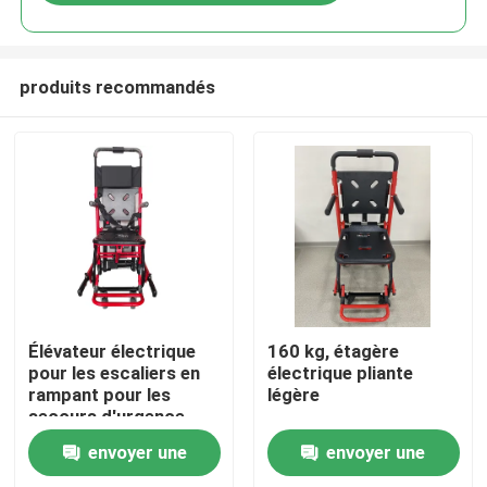
produits recommandés
À la maison
Élévateur électrique
160 kg, étagère
pour les escaliers en
électrique pliante
rampant pour les
légère
Produits
secours d'urgence
dans les escaliers et
envoyer une
envoyer une
les couloirs
Vidéos