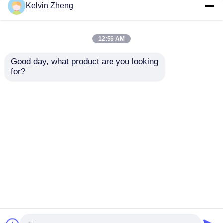
Kelvin Zheng
Civière se pliante d'ambulance
12:56 AM
Civière médicale se pliante
Good day, what product are you looking 
Étagère à quatre
Étagère pliable de
for?
roues en alliage
type croisé en alliage
d'aluminium, tissu en
d'aluminium, structure
Civière se pliante de scoop
PVC pliable pour le
légère, petite taille
transfert de patients
envoyer une
envoyer une
en urgence
Civière de chaise d'escalier
demande
demande
Aperçu
Au sujet de nous
Contactez-nous
Civière de délivrance de secours
Desktop Site
Plan du site
Politique de confidentialité
Lit d'hôpital électrique
Lits d'hôpital manuels
Qualité
Civière se pliante d'ambulance
Usine De