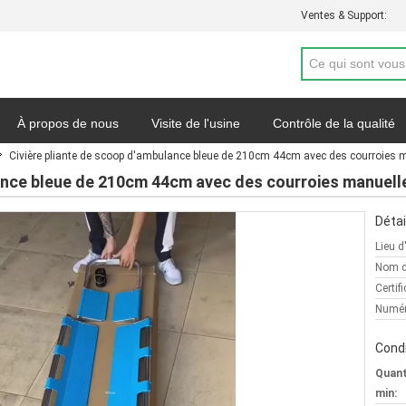
Ventes & Support:
À propos de nous
Visite de l'usine
Contrôle de la qualité
Civière pliante de scoop d'ambulance bleue de 210cm 44cm avec des courroies 
de soumission
Nouvelles
Carte du site
Politique de con
lance bleue de 210cm 44cm avec des courroies manuell
Détai
Lieu d
Nom d
Certifi
Numér
Condi
Quan
min: