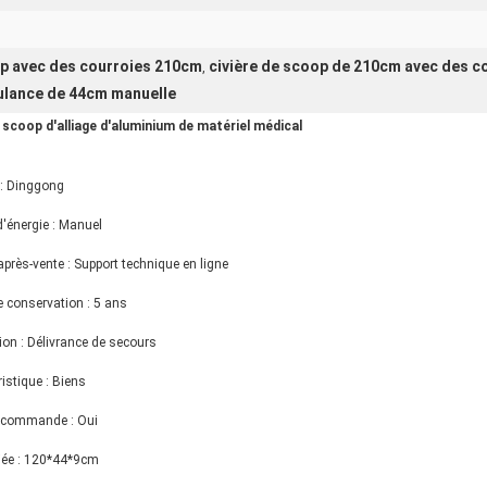
op avec des courroies 210cm
civière de scoop de 210cm avec des c
,
bulance de 44cm manuelle
 scoop d'alliage d'aluminium de matériel médical
: Dinggong
d'énergie : Manuel
après-vente : Support technique en ligne
e conservation : 5 ans
ion : Délivrance de secours
istique : Biens
r commande : Oui
liée : 120*44*9cm