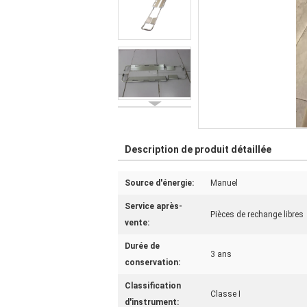
Description de produit détaillée
Source d'énergie:
Manuel
Service après-
Pièces de rechange libres
vente:
Durée de
3 ans
conservation:
Classification
Classe I
d'instrument: