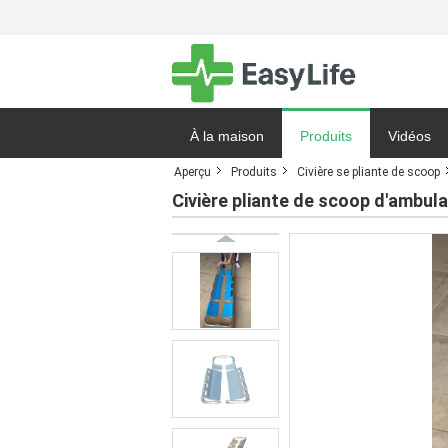
À la maison
Produits
Vidéos
Aperçu
Produits
Civière se pliante de scoop
Demande 
Civière pliante de scoop d'ambu