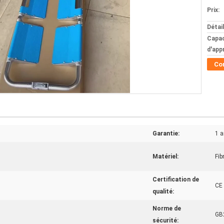
Prix:
Détai
Capac
d'app
Co
Garantie:
1 a
Matériel:
Fib
Certification de
CE
qualité:
Norme de
GB
sécurité: