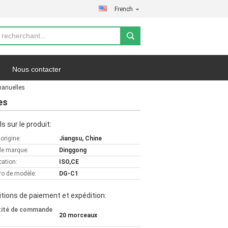
French
Nous contacter
manuelles
fidentialité
Les affaires
es
ls sur le produit:
'origine:
Jiangsu, Chine
e marque:
Dinggong
cation:
ISO,CE
o de modèle:
DG-C1
tions de paiement et expédition:
tité de commande
20 morceaux