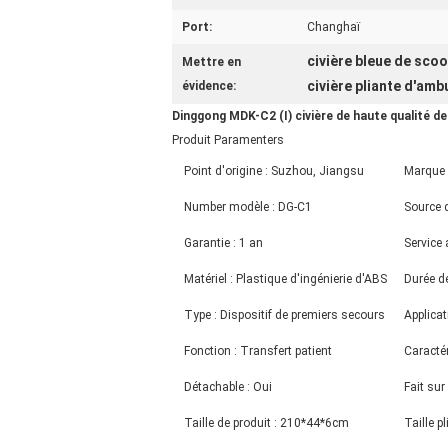
Port:
Changhaï
civière bleue de sco
Mettre en
civière pliante d'am
évidence:
Dinggong MDK-C2 (I) civière de haute qualité de
Produit Paramenters
Point d'origine : Suzhou, Jiangsu
Marque 
Number modèle : DG-C1
Source 
Garantie : 1 an
Service 
Matériel : Plastique d'ingénierie d'ABS
Durée d
Type : Dispositif de premiers secours
Applicat
Fonction : Transfert patient
Caractér
Détachable : Oui
Fait su
Taille de produit : 210*44*6cm
Taille p