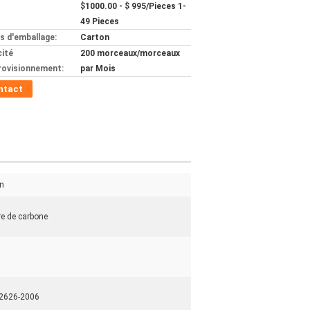
$1000.00 - $ 995/Pieces 1-
49 Pieces
ls d'emballage:
Carton
ité
200 morceaux/morceaux
rovisionnement:
par Mois
ntact
n
re de carbone
2626-2006