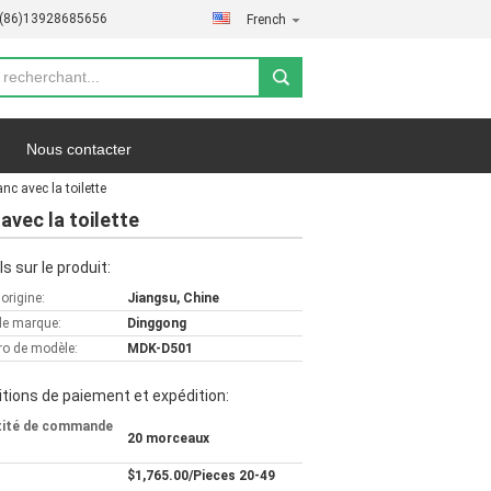
-(86)13928685656
French
Nous contacter
nc avec la toilette
fidentialité
Les affaires
 avec la toilette
ls sur le produit:
'origine:
Jiangsu, Chine
e marque:
Dinggong
o de modèle:
MDK-D501
tions de paiement et expédition:
tité de commande
20 morceaux
$1,765.00/Pieces 20-49