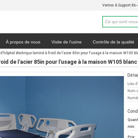
Ventes & Support:
86-
À propos de nous
Visite de l'usine
Contrôle de la qualité
t d'hôpital électrique laminé à froid de l'acier 85in pour l'usage à la maison W105 bla
de soumission
Nouvelles
Carte du site
Politique de con
roid de l'acier 85in pour l'usage à la maison W105 blanc
Détai
Lieu d
Nom d
Numér
Condi
Quan
min:
Prix: