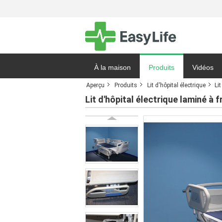
À la maison
Produits
Vidéos
Aperçu
Produits
Lit d'hôpital électrique
Li
Demande 
Lit d'hôpital électrique laminé à f