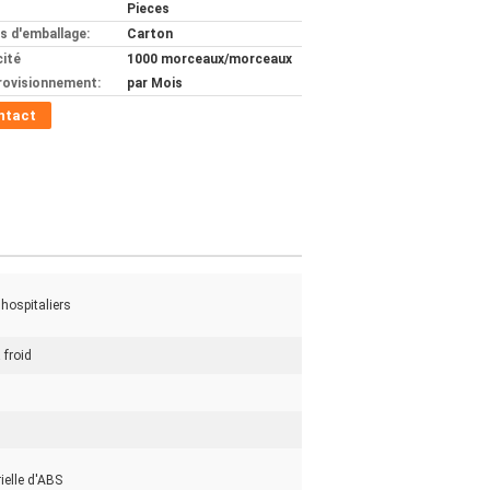
Pieces
ls d'emballage:
Carton
ité
1000 morceaux/morceaux
rovisionnement:
par Mois
ntact
 hospitaliers
 froid
ielle d'ABS