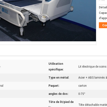
Détai
Capac
d'app
Co
Utilisation
e
Lit électrique de soins
spécifique:
Type en métal:
Acier + ABS laminés à
ral
Paquet:
carton
angles de dos:
0-75°
Tête de lit/pied de
Tête détachable matér