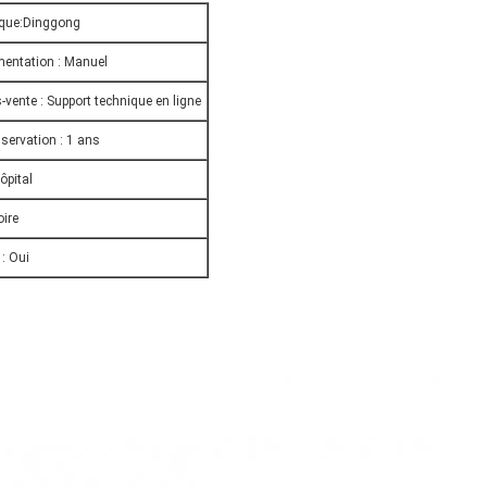
que:Dinggong
mentation : Manuel
-vente : Support technique en ligne
servation : 1 ans
hôpital
oire
 : Oui