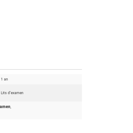
1 an
Lits d'examen
examen
,