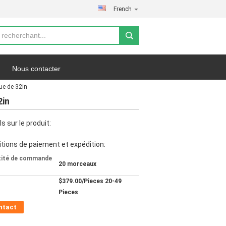
French
Nous contacter
ue de 32in
fidentialité
Les affaires
2in
ls sur le produit:
tions de paiement et expédition:
tité de commande
20 morceaux
$379.00/Pieces 20-49
Pieces
ntact