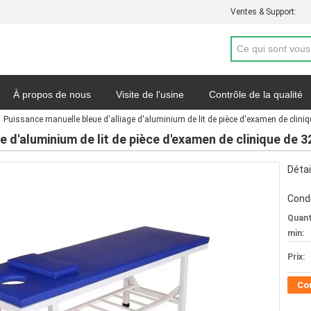
Ventes & Support:
À propos de nous
Visite de l'usine
Contrôle de la qualité
Puissance manuelle bleue d'alliage d'aluminium de lit de pièce d'examen de cliniq
de soumission
Nouvelles
Carte du site
Politique de con
e d'aluminium de lit de pièce d'examen de clinique de 3
Détai
Condi
Quan
min:
Prix:
Co