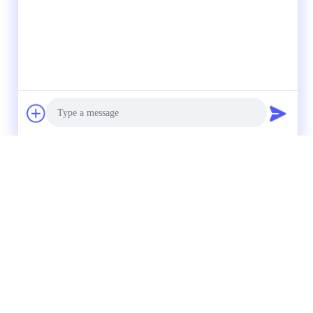
Photo
Video Call
Audio Call