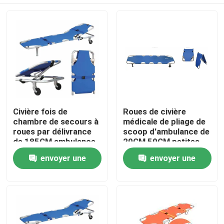
Civière fois de
Roues de civière
chambre de secours à
médicale de pliage de
roues par délivrance
scoop d'ambulance de
de 185CM ambulance
20CM 50CM petites
d'hôpital de 60 degrés
pour l'hôpital
À la maison
envoyer une
envoyer une
demande
demande
Produits
Vidéos