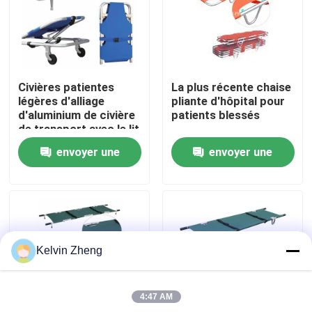
À propos de nous
Visite de l'usine
Civières patientes
La plus récente chaise
légères d'alliage
pliante d'hôpital pour
d'aluminium de civière
patients blessés
Contrôle de la qualité
de transport avec le lit
de civière de secours
envoyer une
envoyer une
médical de dossier
Nous contacter
demande
demande
Nouvelles
Kelvin Zheng
Les affaires
4:47 AM
Demandez un devis