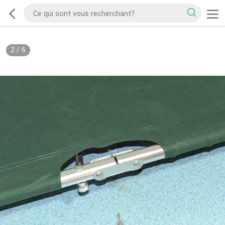
2
/
6