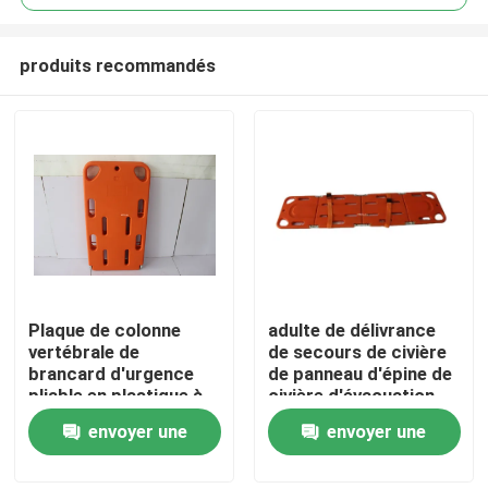
produits recommandés
Plaque de colonne
adulte de délivrance
À la maison
vertébrale de
de secours de civière
brancard d'urgence
de panneau d'épine de
pliable en plastique à
civière d'évacuation
Produits
haute densité avec
de secours de 20in
envoyer une
envoyer une
pénétration par
rayons X et CT
demande
demande
Vidéos