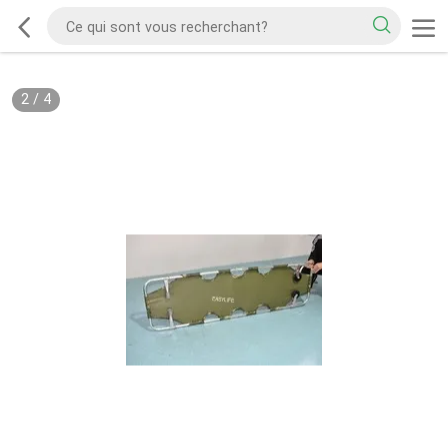
2
/
4