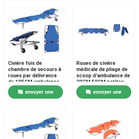
Civière fois de
Roues de civière
chambre de secours à
médicale de pliage de
roues par délivrance
scoop d'ambulance de
de 185CM ambulance
20CM 50CM petites
d'hôpital de 60 degrés
pour l'hôpital
envoyer une
envoyer une
À la maison
demande
demande
Produits
Vidéos