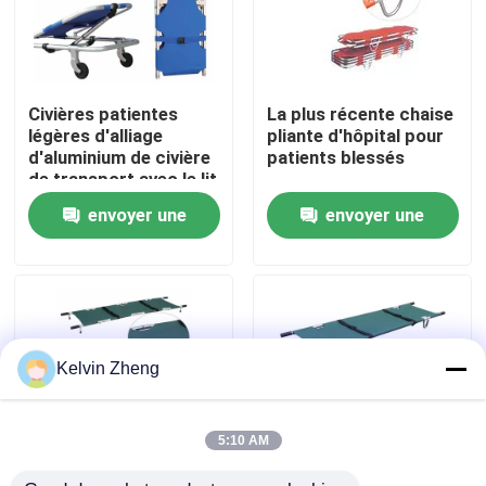
À propos de nous
Civières patientes
La plus récente chaise
Visite de l'usine
légères d'alliage
pliante d'hôpital pour
d'aluminium de civière
patients blessés
de transport avec le lit
Contrôle de la qualité
de civière de secours
envoyer une
envoyer une
médical de dossier
demande
demande
Nous contacter
Nouvelles
Kelvin Zheng
Les affaires
5:10 AM
Demandez un devis