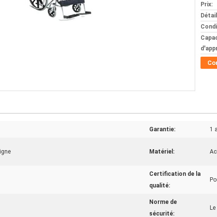
Prix:
Détai
Condi
Capac
d'app
Co
Garantie:
1 
igne
Matériel:
Aci
Certification de la
Po
qualité:
Norme de
Le
sécurité: