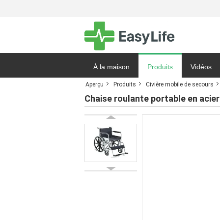
À la maison
Produits
Vidéos
Aperçu
Produits
Civière mobile de secours
Demande 
Chaise roulante portable en acie