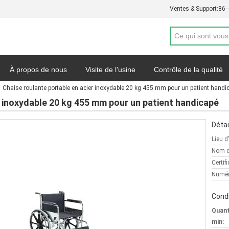
Ventes & Support:
86-
À propos de nous
Visite de l'usine
Contrôle de la qualité
Chaise roulante portable en acier inoxydable 20 kg 455 mm pour un patient handi
de soumission
Nouvelles
Carte du site
Politique de con
r inoxydable 20 kg 455 mm pour un patient handicapé
Détai
Lieu d
Nom d
Certifi
Numér
Condi
Quan
min: