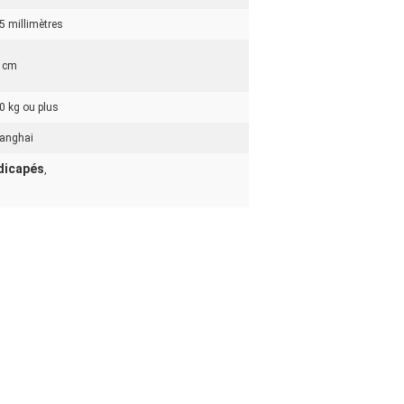
5 millimètres
 cm
0 kg ou plus
anghai
ndicapés
,