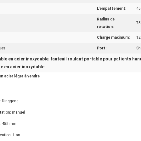
L'empattement:
45
Radius de
75
rotation:
Charge maximum:
12
ques
Port:
Sh
able en acier inoxydable
fauteuil roulant portable pour patients ha
,
le en acier inoxydable
n acier léger à vendre
: Dinggong
tation: manuel
t: 455 mm
vation: 1 an