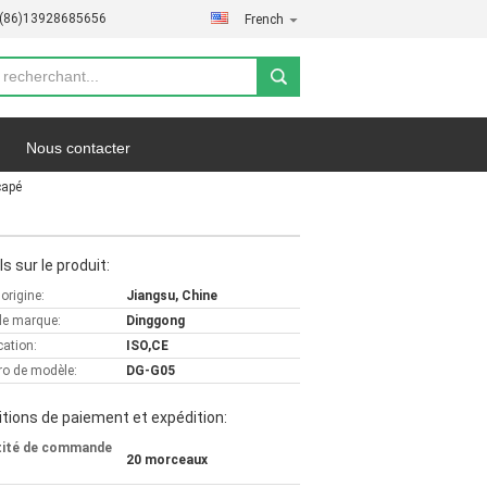
-(86)13928685656
French
Nous contacter
capé
fidentialité
Les affaires
ls sur le produit:
'origine:
Jiangsu, Chine
e marque:
Dinggong
cation:
ISO,CE
o de modèle:
DG-G05
tions de paiement et expédition:
tité de commande
20 morceaux