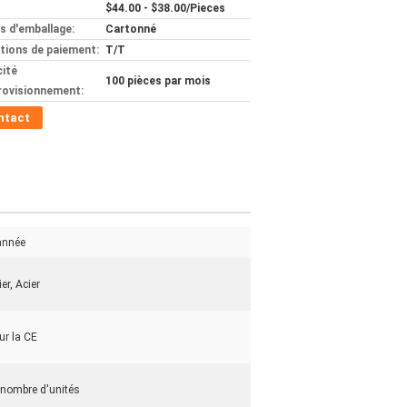
$44.00 - $38.00/Pieces
ls d'emballage:
Cartonné
tions de paiement:
T/T
ité
100 pièces par mois
rovisionnement:
ntact
année
er, Acier
ur la CE
 nombre d'unités