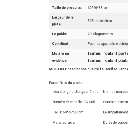
Taille de produits:
60*46*88 cm
Largeur de la
505 millimètres
piste:
Le poids:
20 kilogrammes
Certificat:
Pour les appareils électri
fauteuil roulant port
Mettre en
fauteuil roulant pliab
évidence:
MDK-L03 Cheap bonne qualité fauteuil roulant e
Paramètres du produit
Lieu d'origine: Jiangsu, Chine
Nom de marque
Numéro de modèle: DG-G05
Source d'alimen
Taille: 60*46*88 cm
Le empattemen
Matériau: acier
Durée de conser