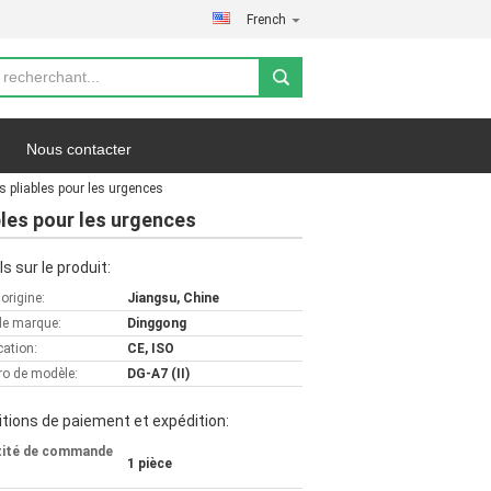
French
Nous contacter
s pliables pour les urgences
fidentialité
Les affaires
bles pour les urgences
ls sur le produit:
'origine:
Jiangsu, Chine
e marque:
Dinggong
cation:
CE, ISO
o de modèle:
DG-A7 (II)
tions de paiement et expédition:
tité de commande
1 pièce