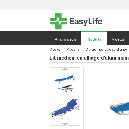
À la maison
Produits
Vidéos
Aperçu
Produits
Civière médicale se pliante
Demande 
Lit médical en alliage d'alumini