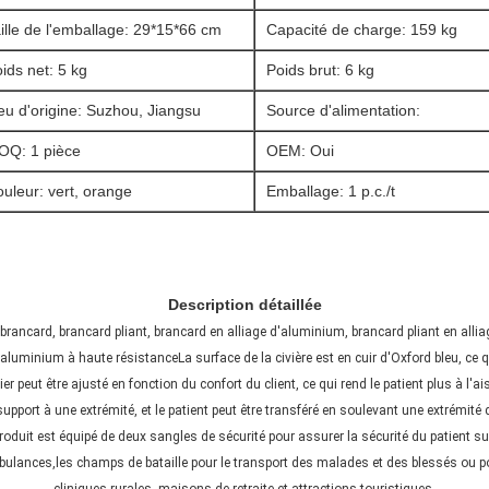
ille de l'emballage: 29*15*66 cm
Capacité de charge: 159 kg
ids net: 5 kg
Poids brut: 6 kg
eu d'origine: Suzhou, Jiangsu
Source d'alimentation:
OQ: 1 pièce
OEM: Oui
uleur: vert, orange
Emballage: 1 p.c./t
Description détaillée
ancard, brancard pliant, brancard en alliage d'aluminium, brancard pliant en allia
aluminium à haute résistanceLa surface de la civière est en cuir d'Oxford bleu, ce qu
peut être ajusté en fonction du confort du client, ce qui rend le patient plus à l'ais
pport à une extrémité, et le patient peut être transféré en soulevant une extrémité
produit est équipé de deux sangles de sécurité pour assurer la sécurité du patient s
ulances,les champs de bataille pour le transport des malades et des blessés ou pou