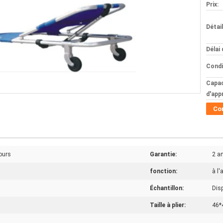
Prix:
Détai
Délai 
Condi
Capac
d'app
Co
ours
Garantie:
2 a
fonction:
à l'
Échantillon:
Dis
Taille à plier:
46*