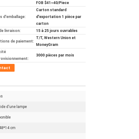
FOB $41~40/Piece
Carton standard
ls d'emballage:
d'exportation 1 pièce par
carton
de livraison:
15 à 25 jours ouvrables
T/T, Western Union et
tions de paiement:
MoneyGram
ité
3000 pièces par mois
rovisionnement:
ntact
ns
aide d'une lampe
ponible
48*14 cm