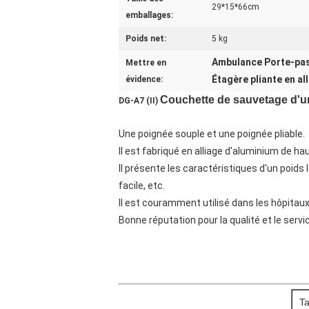
29*15*66cm
emballages:
Poids net:
5 kg
Ambulance Porte-pass
Mettre en
Étagère pliante en al
évidence:
Couchette de sauvetage d'ur
DG-A7 (II)
Une poignée souple et une poignée pliable.
Il est fabriqué en alliage d'aluminium de ha
Il présente les caractéristiques d'un poids lé
facile, etc.
Il est couramment utilisé dans les hôpitau
Bonne réputation pour la qualité et le servic
Ta