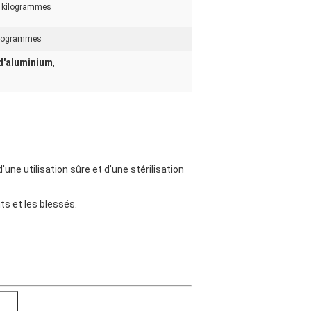
 kilogrammes
ilogrammes
 d'aluminium
,
d'une utilisation sûre et d'une stérilisation
ts et les blessés.