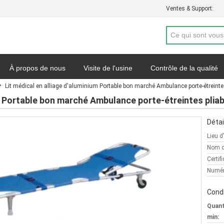
Ventes & Support:
À propos de nous
Visite de l'usine
Contrôle de la qualité
Lit médical en alliage d'aluminium Portable bon marché Ambulance porte-étreinte
de soumission
Nouvelles
Carte du site
Politique de con
um Portable bon marché Ambulance porte-étreintes plia
Détai
Lieu d
Nom d
Certifi
Numér
Condi
Quan
min: