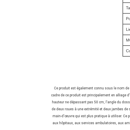
Ta
Po
Li
M
Co
Ce produit est également connu sous le nom de br
cadre de ce produit est principalement en alliage d'
hauteur ne dépassant pas 50 cm, l'angle du dossier 
de deux roues à une extrémité et deux jambes de su
main-d'œuvre.qui est plus pratique à utiliser. Ce 
aux hôpitaux, aux services ambulatoires, aux amb