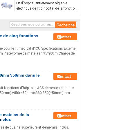
Lit d'hôpital entièrement réglable
électrique de lit d'hôpital de la fonction
720mm de l'ABS 5
le de cinq fonctions
Contact
e pour le lit médical d'ICU Spécifications Externe
m Plate-forme de matelas 195*90cm Charge de
2200mm 950mm dans le
Contact
 huit fonctions d'hôpital d'ABS de ventes chaudes
200(±50mm)×950(±50mm)×380-850(±50mm)mm ;
le matelas de la
Contact
inclus
e de qualité supérieure et demi-rails inclus.