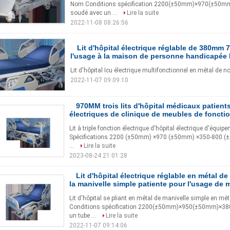
Nom Conditions spécification 2200(±50mm)×970(±50mm
soudé avec un ...
Lire la suite
2022-11-08 08:26:56
Lit d'hôpital électrique réglable de 380mm 
l'usage à la maison de personne handicapée
Lit d'hôpital Icu électrique multifonctionnel en métal de n
2022-11-07 09:09:10
970MM trois lits d'hôpital médicaux patien
électriques de clinique de meubles de foncti
Lit à triple fonction électrique d'hôpital électrique d'éq
Spécifications 2200 (±50mm) ×970 (±50mm) ×350-800 (±50m
...
Lire la suite
2023-08-24 21:01:28
Lit d'hôpital électrique réglable en métal d
la manivelle simple patiente pour l'usage de 
Lit d'hôpital se pliant en métal de manivelle simple en mé
Conditions spécification 2200(±50mm)×950(±50mm)×380-
un tube ...
Lire la suite
2022-11-07 09:14:06