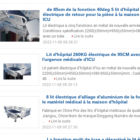
de 85cm de la fonction 40deg 5 lit d'hôpita
électrique de retour pour la pièce à la maison 
ICU
Lit électrique à cinq fonctions en métal de nouvelle arri
Conditions spécification 2200(±50mm)×950(±50mm)×380-
avec un tube ...
Lire la suite
2022-11-08 08:28:21
Lit d'hôpital 260KG électrique de 95CM avec
l'urgence médicale d'ICU
Lit patient électrique d'hôpital d'Icu en métal de nouvelle
2200(±50mm)×950(±50mm)×380-850(±50mm)mm ; Cadre de l
40 ...
Lire la suite
2022-11-08 08:30:13
8 lit électrique d'alliage d'aluminium de la
le matériel médical à la maison d'hôpital
Fabriqué en Chine Prix des lits d'hôpital médicaux de quali
Jiangsu, Chine Nom de marque:Dinggong Numéro de modè
...
Lire la suite
2022-11-08 08:27:30
La fonction multi de luxe a désactivé le lit 