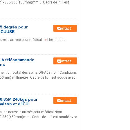
)×350-800(±50mm)mm； Cadre de lit Il est
75 degrés pour
Contact
 ICUUSE
ouvelle arrivée pour médical
Lire la suite
ts à télécommande
Contact
ons
uipement d'hôpital des soins DG-A03 nom Conditions
m) millimètre ; Cadre de lit Il est soudé avec
e 0.85M 240kgs pour
Contact
maison et d'ICU
tal de nouvelle arrivée pour médical Nom
850(±50mm)mm ; Cadre de lit Il est soudé avec