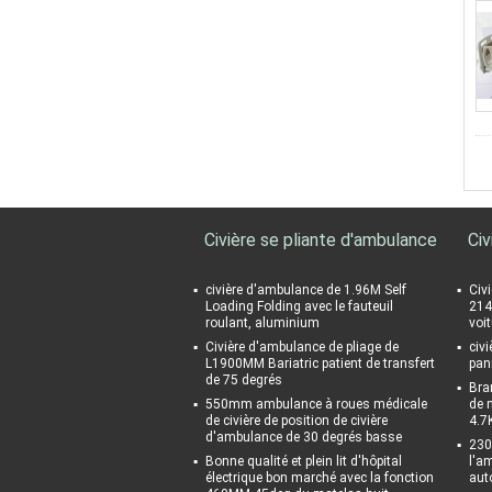
Civière se pliante d'ambulance
Civ
civière d'ambulance de 1.96M Self
Civ
Loading Folding avec le fauteuil
214
roulant, aluminium
voi
Civière d'ambulance de pliage de
civ
L1900MM Bariatric patient de transfert
pan
de 75 degrés
Bra
550mm ambulance à roues médicale
de 
de civière de position de civière
4.7
d'ambulance de 30 degrés basse
230
Bonne qualité et plein lit d'hôpital
l'a
électrique bon marché avec la fonction
aut