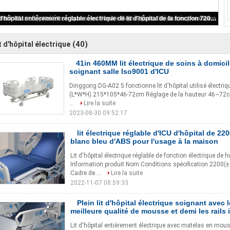
2150MM 250KGS Cinq fonctions Lit d'hôpital électrique pour les patients Utilisation de la salle de soins intensifs
(40)
t d'hôpital électrique
41in 460MM lit électrique de soins à domici
soignant salle Iso9001 d'ICU
Dinggong DG-A02 5 fonctionne lit d'hôpital utilisé électriqu
(L*W*H) 215*105*46-72cm Réglage de la hauteur 46~72c
...
Lire la suite
2023-08-30 09:52:17
lit électrique réglable d'ICU d'hôpital de 
blanc bleu d'ABS pour l'usage à la maison
Lit d'hôpital électrique réglable de fonction électrique de
Information produit Nom Conditions spécification 2
Cadre de ...
Lire la suite
2022-11-07 08:59:33
Plein lit d'hôpital électrique soignant avec 
meilleure qualité de mousse et demi les rails 
Lit d'hôpital entièrement électrique avec matelas en mouss