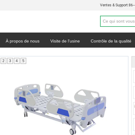
Ventes & Support:
86-
À propos de nous
Visite de l'usine
Contrôle de la qualité
de soumission
Nouvelles
Carte du site
Politique de con
2
3
4
5