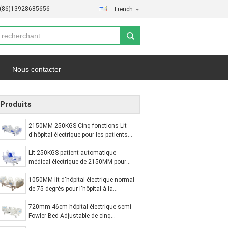
-(86)13928685656
French
Nous contacter
fidentialité
Les affaires
Produits
2150MM 250KGS Cinq fonctions Lit
d'hôpital électrique pour les patients
Utilisation de la salle de soins
Lit 250KGS patient automatique
intensifs
médical électrique de 2150MM pour
ICU à la maison réglable
1050MM lit d'hôpital électrique normal
de 75 degrés pour l'hôpital à la
maison ICU d'utilisation
720mm 46cm hôpital électrique semi
Fowler Bed Adjustable de cinq
fonctions