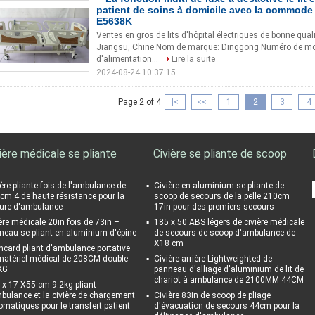
patient de soins à domicile avec la commode
E5638K
Ventes en gros de lits d'hôpital électriques de bonne qual
Jiangsu, Chine Nom de marque: Dinggong Numéro de mod
d'alimentation...
Lire la suite
2024-08-24 10:37:15
Page 2 of 4
|<
<<
1
2
3
4
ière médicale se pliante
Civière se pliante de scoop
ière pliante fois de l'ambulance de
Civière en aluminium se pliante de
cm 4 de haute résistance pour la
scoop de secours de la pelle 210cm
ture d'ambulance
17in pour des premiers secours
ière médicale 20in fois de 73in –
185 x 50 ABS légers de civière médicale
neau se pliant en aluminium d'épine
de secours de scoop d'ambulance de
X18 cm
ncard pliant d'ambulance portative
matériel médical de 208CM double
Civière arrière Lightweighted de
KG
panneau d'alliage d'aluminium de lit de
chariot à ambulance de 2100MM 44CM
 x 17 X55 cm 9.2kg pliant
mbulance et la civière de chargement
Civière 83in de scoop de pliage
omatiques pour le transfert patient
d'évacuation de secours 44cm pour la