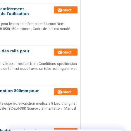
l entièrement
Contact
de l'utilisation
vée pour les soins infirmiers médicaux Nom
850(±50mm)mm ; Cadre de lit Il est soudé
 des rails pour
Contact
 arrivée pour médical Nom Conditions spécification
it Il est soudé avec un tube rectangulaire de
 fonction 800mm pour
Contact
té supérieure Fonction médicale 8 Lieu d'origine :
le : YC-E5638K Source d'alimentation : Manuel
électrique soignant